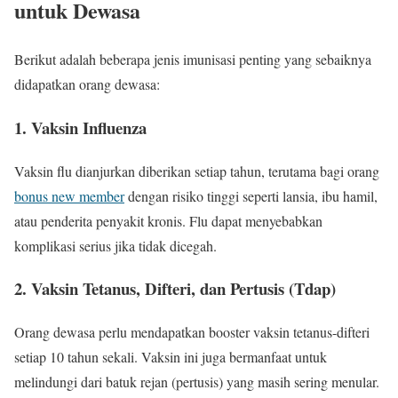
untuk Dewasa
Berikut adalah beberapa jenis imunisasi penting yang sebaiknya
didapatkan orang dewasa:
1. Vaksin Influenza
Vaksin flu dianjurkan diberikan setiap tahun, terutama bagi orang
bonus new member
dengan risiko tinggi seperti lansia, ibu hamil,
atau penderita penyakit kronis. Flu dapat menyebabkan
komplikasi serius jika tidak dicegah.
2. Vaksin Tetanus, Difteri, dan Pertusis (Tdap)
Orang dewasa perlu mendapatkan booster vaksin tetanus-difteri
setiap 10 tahun sekali. Vaksin ini juga bermanfaat untuk
melindungi dari batuk rejan (pertusis) yang masih sering menular.