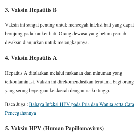
3. Vaksin Hepatitis B
Vaksin ini sangat penting untuk mencegah infeksi hati yang dapat
berujung pada kanker hati. Orang dewasa yang belum pernah
divaksin dianjurkan untuk melengkapinya.
4. Vaksin Hepatitis A
Hepatitis A ditularkan melalui makanan dan minuman yang
terkontaminasi. Vaksin ini direkomendasikan terutama bagi orang
yang sering bepergian ke daerah dengan risiko tinggi.
Baca Juga :
Bahaya Infeksi HPV pada Pria dan Wanita serta Cara
Pencegahannya
5. Vaksin HPV (Human Papillomavirus)