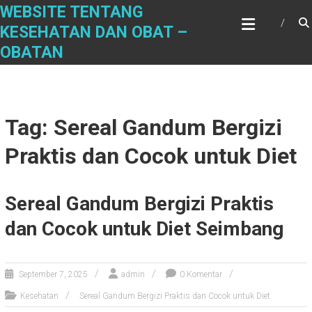
Skip
WEBSITE TENTANG
to
KESEHATAN DAN OBAT –
content
OBATAN
Tag: Sereal Gandum Bergizi
Praktis dan Cocok untuk Diet
Sereal Gandum Bergizi Praktis
dan Cocok untuk Diet Seimbang
September 7, 2025
admin
0 Komentar
Kesehatan
Sereal Gandum Bergizi Praktis dan Cocok untuk Diet